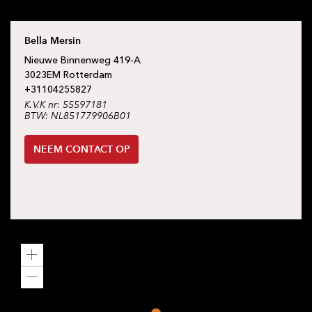
Bella Mersin
Nieuwe Binnenweg
419-A
3023EM
Rotterdam
+31
104255827
K.V.K nr: 55597181
BTW: NL851779906B01
NEEM CONTACT OP
Zoom
in
Zoom
out