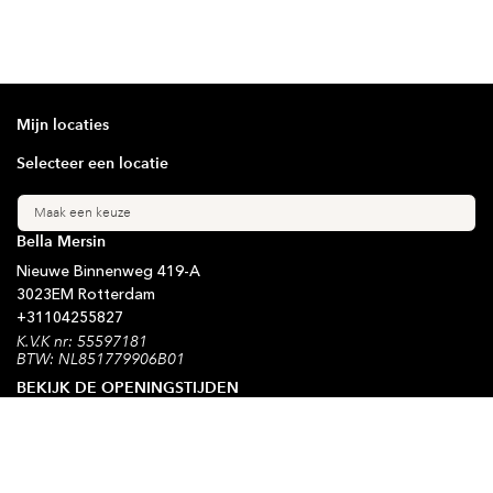
Mijn locaties
Selecteer een locatie
Maak een keuze
Bella Mersin
Nieuwe Binnenweg
419-A
3023EM
Rotterdam
+31
104255827
K.V.K nr: 55597181
BTW: NL851779906B01
BEKIJK DE OPENINGSTIJDEN
Blijf op de hoogte
Schrijf je in voor onze nieuwsbrief