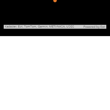
Kadaster, Esri, TomTom, Garmin, METI/NASA, USGS
Powered by
Esri